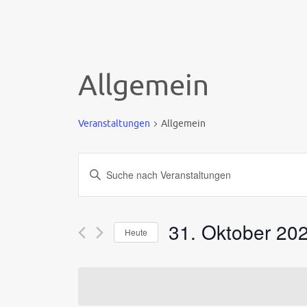
Allgemein
Veranstaltungen
Allgemein
Veranstaltungen
Bitte
Suche
Schlüsselwort
und
eingeben.
Ansichten,
31. Oktober 20
Suche
Heute
Navigation
nach
Datum
Veranstaltungen
wählen.
Schlüsselwort.