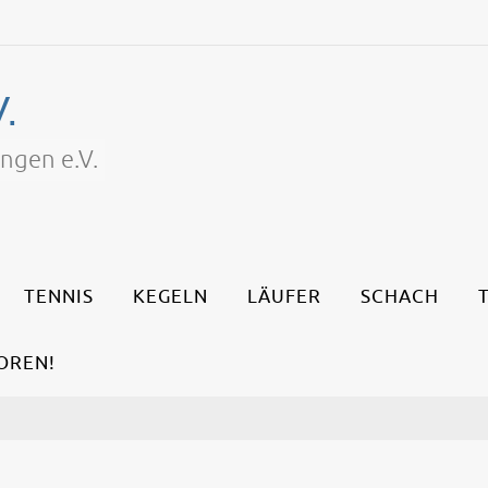
.
ngen e.V.
TENNIS
KEGELN
LÄUFER
SCHACH
OREN!