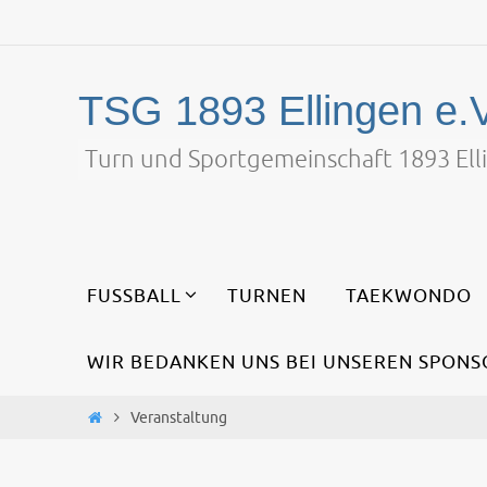
Zum
Inhalt
springen
TSG 1893 Ellingen e.V
Turn und Sportgemeinschaft 1893 Elli
Zum
FUSSBALL
TURNEN
TAEKWONDO
Inhalt
springen
WIR BEDANKEN UNS BEI UNSEREN SPONS
Start
Veranstaltung