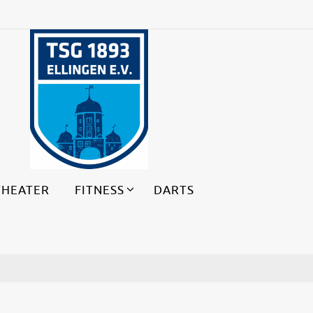
THEATER
FITNESS
DARTS