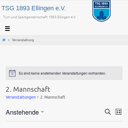
Zum
TSG 1893 Ellingen e.V.
Inhalt
Turn und Sportgemeinschaft 1893 Ellingen e.V.
springen
Start
Veranstaltung
Es sind keine anstehenden Veranstaltungen vorhanden.
2. Mannschaft
Veranstaltungen
2. Mannschaft
Anstehende
Veranstaltu
Vera
Suche
Liste
Suche
Ansi
Datum
und
Navi
wählen.