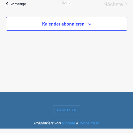
Heute
Nächste
Veranstaltungen
Vorherige
Ansichten,
Veranst
Navigation
Kalender abonnieren
ANMELDEN
Präsentiert von
Nirvana
&
WordPress.