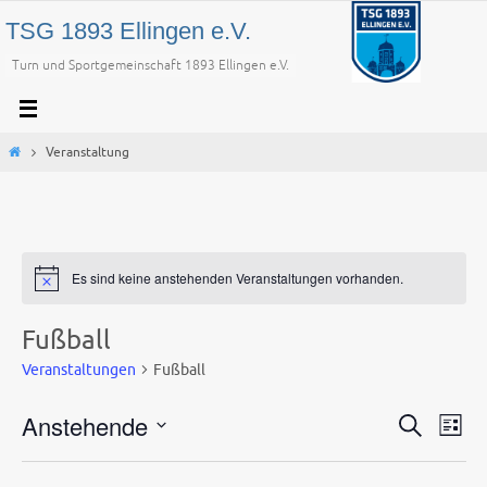
Zum
TSG 1893 Ellingen e.V.
Inhalt
Turn und Sportgemeinschaft 1893 Ellingen e.V.
springen
Start
Veranstaltung
Es sind keine anstehenden Veranstaltungen vorhanden.
Fußball
Veranstaltungen
Fußball
Anstehende
Veranstaltu
Vera
Suche
Liste
Suche
Ansi
Datum
und
Navi
wählen.