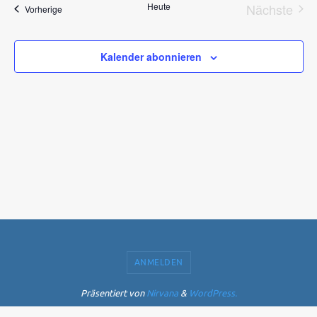
Heute
Nächste
Veranstaltungen
Vorherige
Ansichten,
Veranst
Navigation
Kalender abonnieren
ANMELDEN
Präsentiert von
Nirvana
&
WordPress.