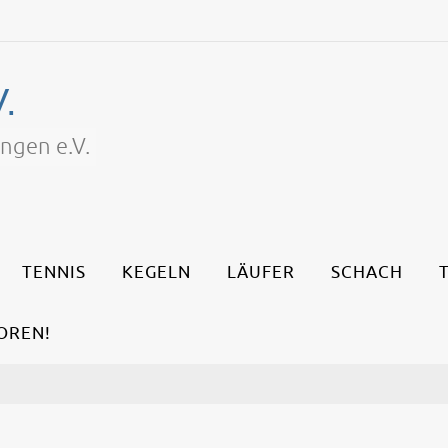
.
ngen e.V.
TENNIS
KEGELN
LÄUFER
SCHACH
OREN!