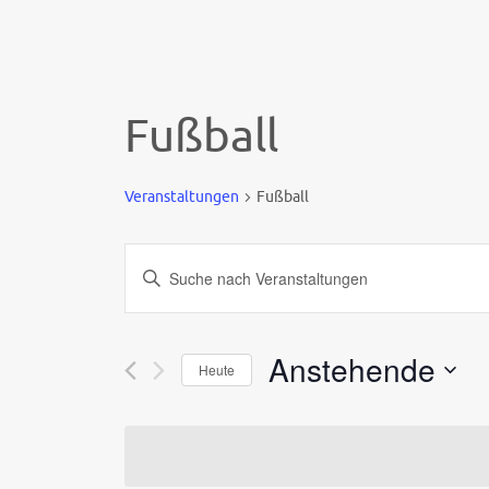
Fußball
Veranstaltungen
Fußball
Veranstaltungen
Bitte
Suche
Schlüsselwort
und
eingeben.
Ansichten,
Anstehende
Suche
Heute
Navigation
nach
Datum
Veranstaltungen
wählen.
Schlüsselwort.