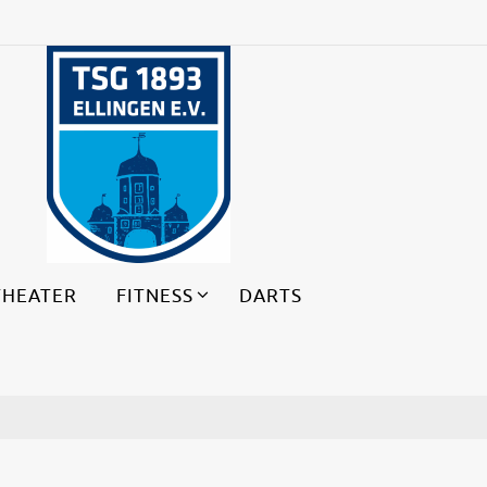
THEATER
FITNESS
DARTS