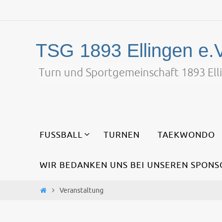
Zum
Inhalt
springen
TSG 1893 Ellingen e.V
Turn und Sportgemeinschaft 1893 Elli
Zum
FUSSBALL
TURNEN
TAEKWONDO
Inhalt
springen
WIR BEDANKEN UNS BEI UNSEREN SPONS
Start
Veranstaltung