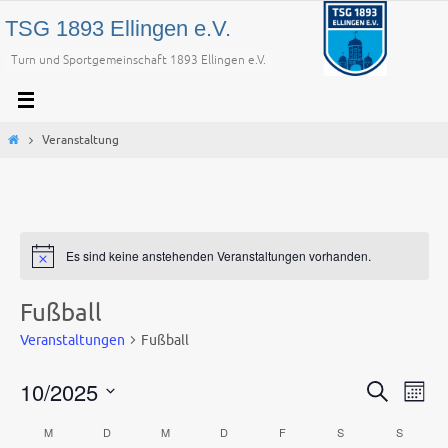
Zum
TSG 1893 Ellingen e.V.
Inhalt
Turn und Sportgemeinschaft 1893 Ellingen e.V.
springen
Start
Veranstaltung
Es sind keine anstehenden Veranstaltungen vorhanden.
Fußball
Veranstaltungen
Fußball
10/2025
Veranstaltu
Vera
Suche
Mona
Suche
Ansi
Datum
M
D
M
D
F
S
S
Kalender
und
Navi
wählen.