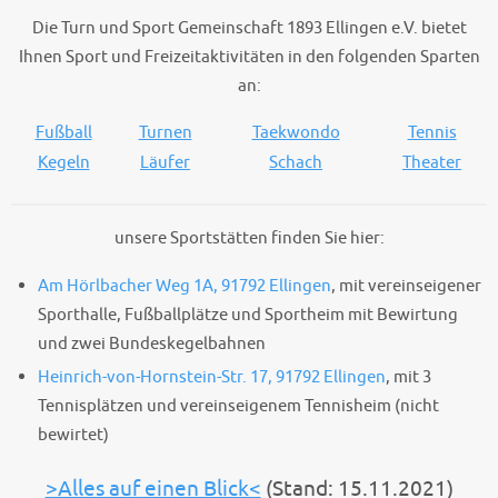
Die
T
urn und
S
port
G
emeinschaft
1893 Ellingen e.V.
bietet
Ihnen Sport und Freizeitaktivitäten in den folgenden Sparten
an:
Fußball
Turnen
Taekwondo
Tennis
Kegeln
Läufer
Schach
Theater
unsere Sportstätten finden Sie hier:
Am Hörlbacher Weg 1A, 91792 Ellingen
, mit vereinseigener
Sporthalle, Fußballplätze und Sportheim mit Bewirtung
und zwei Bundeskegelbahnen
Heinrich-von-Hornstein-Str. 17, 91792 Ellingen
, mit 3
Tennisplätzen und vereinseigenem Tennisheim (nicht
bewirtet)
>Alles auf einen Blick<
(Stand: 15.11.2021)