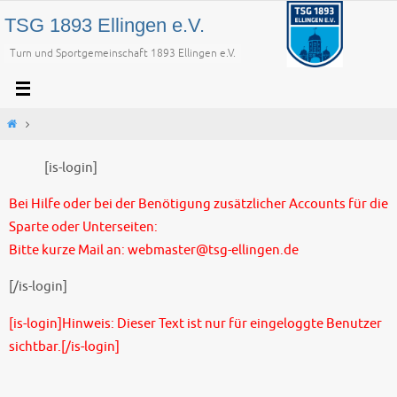
Zum
TSG 1893 Ellingen e.V.
Inhalt
Turn und Sportgemeinschaft 1893 Ellingen e.V.
springen
Start
[is-login]
Bei Hilfe oder bei der Benötigung zusätzlicher Accounts für die
Sparte oder Unterseiten:
Bitte kurze Mail an: webmaster@tsg-ellingen.de
[/is-login]
[is-login]Hinweis: Dieser Text ist nur für eingeloggte Benutzer
sichtbar.[/is-login]