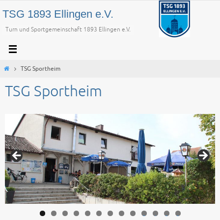
Zum
TSG 1893 Ellingen e.V.
Inhalt
Turn und Sportgemeinschaft 1893 Ellingen e.V.
springen
Start
TSG Sportheim
TSG Sportheim
0
1
2
3